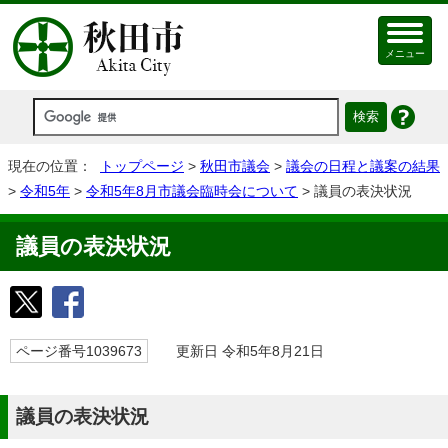
メニュー
現在の位置：
トップページ
>
秋田市議会
>
議会の日程と議案の結果
>
令和5年
>
令和5年8月市議会臨時会について
> 議員の表決状況
議員の表決状況
ページ番号1039673
更新日 令和5年8月21日
議員の表決状況