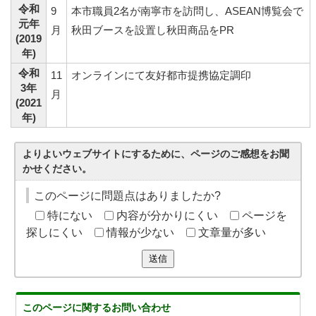
令和
9
本市職員2名が南寧市を訪問し、ASEAN博覧会で
元年
月
秋田ブースを設置し秋田商品をPR
(2019
年)
令和
11
オンラインにて友好都市提携協定調印
3年
月
(2021
年)
よりよいウェブサイトにするために、ページのご感想をお聞
かせください。
このページに問題点はありましたか?
特にない
内容が分かりにくい
ページを
探しにくい
情報が少ない
文章量が多い
送信
このページに関する
お問い合わせ