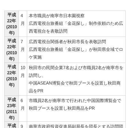
平成
4
本市職員が南寧市日本園視察
22年
月
広西電視台旅番組「金花探し」制作依頼のため広
(2010
西電視台を表敬訪問
年)
平成
7
広西電視台関係者が秋田市長を表敬訪問
22年
月
広西電視台旅番組「金花探し」が秋田県全域でロ
(2010
ケ実施
年)
平成
10
秋田市の民間企業7名および市職員2名が南寧市を
22年
月
訪問し、
(2010
中国ASEAN博覧会で秋田ブースを設置し秋田商
年)
品をPR
平成
6
市職員2名が南寧市で行われた中国国際博覧会で
23年
月
秋田ブースを設置し秋田商品をPR
(2011
年)
平成
9
南寧市政府投資促進局副局長を団長とする訪問団