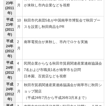
23年
月
が来秋し市内企業などを視察
(2011
年)
平成
10
秋田市代表団5名が中国南寧市博覧会で秋田ブー
23年
月
スを設置し秋田商品をPR
(2011
年)
平成
2
南寧電視台が来秋し、市内でロケを実施
24年
月
(2012
年)
平成
4
民間企業からなる秋田市貿易関連産業連絡協議会
24年
月
7名および市職員1名が南寧市を訪問
(2012
日本園、百貨店などを視察
年)
平成
7
秋田市貿易関連産業連絡協議会が南寧市に秋田シ
24年
月
ョップ開店
(2012
（平成24年7月から平成26年3月末まで）
年)
平成