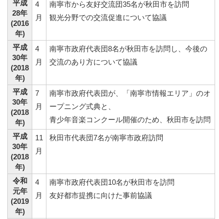
平成
4
南寧市から友好交流団35名が秋田市を訪問
28年
月
観光分野での交流促進について協議
(2016
年)
平成
4
南寧市政府代表団8名が秋田市を訪問し、今後の
30年
月
交流のあり方について協議
(2018
年)
平成
7
南寧市政府代表団が、「南寧市情報エリア」のオ
30年
月
ープニング式典と、
(2018
青少年音楽コンクール開催のため、秋田市を訪問
年)
平成
11
秋田市代表団7名が南寧市政府訪問
30年
月
(2018
年)
令和
4
南寧市政府代表団10名が秋田市を訪問
元年
月
友好都市提携に向けた事前協議
(2019
年)