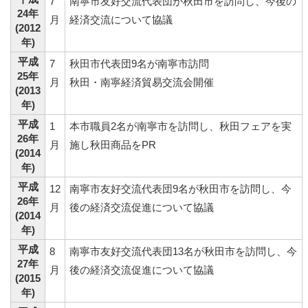
7
南寧市友好交流代表団が秋田市を訪問し、今後の
24年
月
経済交流について協議
(2012
年)
平成
7
秋田市代表団9名が南寧市訪問
25年
月
秋田・南寧経済貿易交流会開催
(2013
年)
平成
1
本市職員2名が南寧市を訪問し、秋田フェアを実
26年
月
施し秋田商品をPR
(2014
年)
平成
12
南寧市友好交流代表団9名が秋田市を訪問し、今
26年
月
後の経済交流促進について協議
(2014
年)
平成
8
南寧市友好交流代表団13名が秋田市を訪問し、今
27年
月
後の経済交流促進について協議
(2015
年)