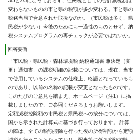
3/5と2/5になっておらず、住民税としての合計減税額は
変わらないものの市と県の税額が多少変わる。市と県の
税務当局で合意された取扱なのか。（市民税は多く、県
民税が少ない）今後のためにも一過性のものとせず、納
税システムプログラムの再チェックが必要ではないか。
回答要旨
「市民税・県民税・森林環境税 納税通知書 兼決定（変
更）通知書」の課税明細の記載については、現在、当市
で使用しているシステムの仕様上、略語となっているも
のであり、以前の名称の記載が変更となったものです。
このたびのご意見を踏まえ、ホームページ（注1）に掲
載しましたので、ご参照くださるようお願いします。
定額減税控除額の市民税と県民税への按分については、
国から示された計算式に基づき行っております。 計算
の際は、全ての税額控除を行った後の所得割額から定額
減税を行うこととなっており、配当等に係る税額控除