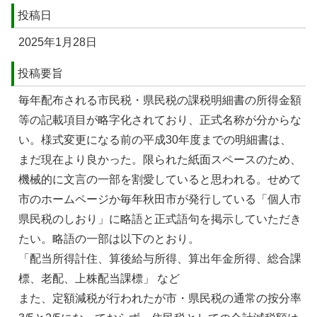
投稿日
2025年1月28日
投稿要旨
毎年配布される市民税・県民税の課税明細書の所得金額
等の記載項目が略字化されており、正式名称が分からな
い。様式変更になる前の平成30年度までの明細書は、
まだ現在より良かった。限られた紙面スペースのため、
機械的に文言の一部を割愛していると思われる。せめて
市のホームページか毎年秋田市が発行している「個人市
県民税のしおり」に略語と正式語句を掲示していただき
たい。略語の一部は以下のとおり。
「配当所得計住、算後給与所得、算出年金所得、総合課
標、老配、上株配当課標」 など
また、定額減税が行われたが市・県民税の通常の按分率