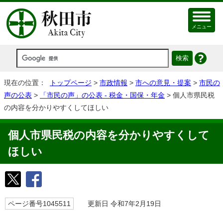
メニュー
現在の位置：
トップページ
>
市政情報
>
市への意見・提案
>
市民の
声の公表
>
「市民の声」の公表 - 税金・国保・年金
> 個人市県民税
の内容を分かりやすくしてほしい
個人市県民税の内容を分かりやすくして
ほしい
ページ番号1045511
更新日 令和7年2月19日