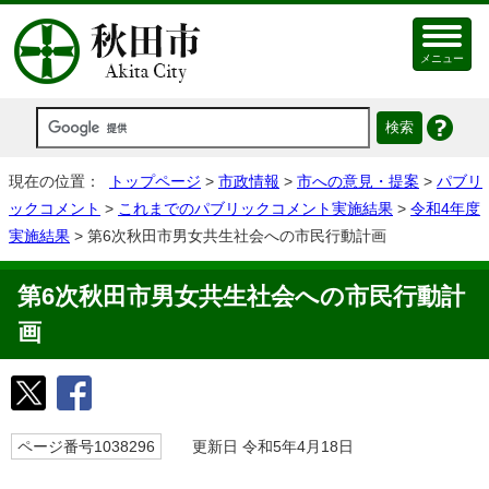
メニュー
現在の位置：
トップページ
>
市政情報
>
市への意見・提案
>
パブリ
ックコメント
>
これまでのパブリックコメント実施結果
>
令和4年度
実施結果
> 第6次秋田市男女共生社会への市民行動計画
第6次秋田市男女共生社会への市民行動計
画
ページ番号1038296
更新日 令和5年4月18日