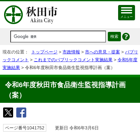
メニュー
現在の位置：
トップページ
>
市政情報
>
市への意見・提案
>
パブリ
ックコメント
>
これまでのパブリックコメント実施結果
>
令和5年度
実施結果
> 令和6年度秋田市食品衛生監視指導計画（案）
令和6年度秋田市食品衛生監視指導計画
（案）
ページ番号1041752
更新日 令和6年3月6日