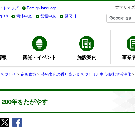
文字サイズ
イトマップ
Foreign language
glish
简体中文
繁體中文
한국어
情報
観光・イベント
施設案内
事業
ちづくり
>
企画政策
>
芸術文化の香り高いまちづくりと中心市街地活性化
200年をたがやす