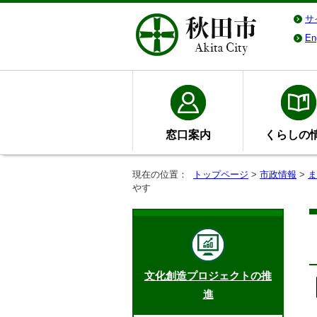
サ
En
窓口案内
くらしの
現在の位置：
トップページ
>
市政情報
>
ま
やす
文化創造プロジェクトの推
進