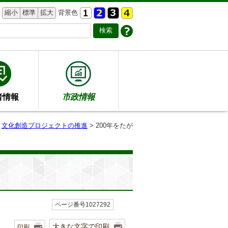
縮小
標準
拡大
背景色
者情報
市政情報
>
文化創造プロジェクトの推進
> 200年をたが
ページ番号1027292
大きな文字で印刷
印刷