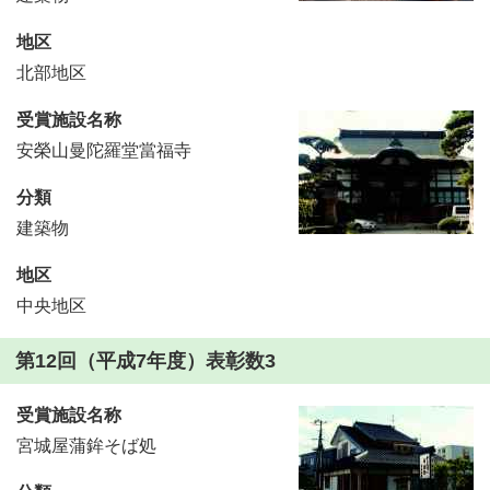
地区
北部地区
受賞施設名称
安榮山曼陀羅堂當福寺
分類
建築物
地区
中央地区
第12回（平成7年度）表彰数3
受賞施設名称
宮城屋蒲鉾そば処