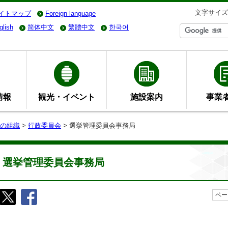
文字サイズ
イトマップ
Foreign language
glish
简体中文
繁體中文
한국어
情報
観光・イベント
施設案内
事業
の組織
>
行政委員会
> 選挙管理委員会事務局
選挙管理委員会事務局
ペー