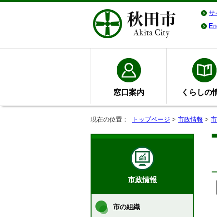
サ
En
窓口案内
くらしの
現在の位置：
トップページ
>
市政情報
>
市
市政情報
市の組織