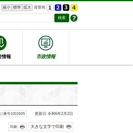
縮小
標準
拡大
背景色
者情報
市政情報
更新日 令和6年2月2日
ジ番号1002605
大きな文字で印刷
印刷