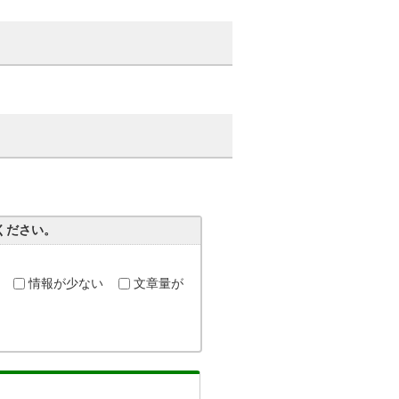
ください。
情報が少ない
文章量が