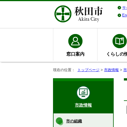
サ
En
窓口案内
くらしの
現在の位置：
トップページ
>
市政情報
>
市
市政情報
市の組織