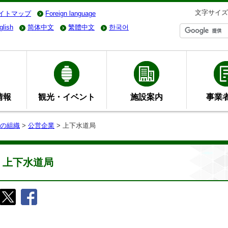
文字サイズ
イトマップ
Foreign language
glish
简体中文
繁體中文
한국어
情報
観光・イベント
施設案内
事業
の組織
>
公営企業
> 上下水道局
上下水道局