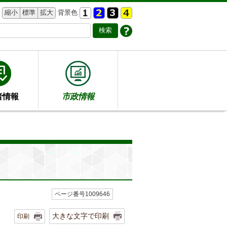
縮小
標準
拡大
背景色
者情報
市政情報
ページ番号1009646
大きな文字で印刷
印刷