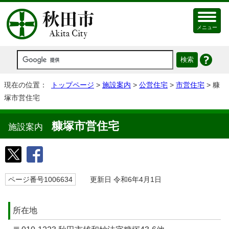
メニュー
現在の位置：
トップページ
>
施設案内
>
公営住宅
>
市営住宅
> 糠
塚市営住宅
糠塚市営住宅
施設案内
ページ番号1006634
更新日 令和6年4月1日
所在地