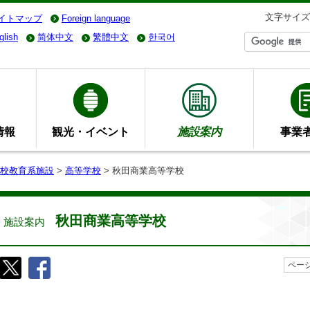
文字サイズ
イトマップ
Foreign language
glish
简体中文
繁體中文
한국어
情報
観光・イベント
施設案内
事業
校教育系施設
>
高等学校
> 秋田商業高等学校
秋田商業高等学校
施設案内
ページ