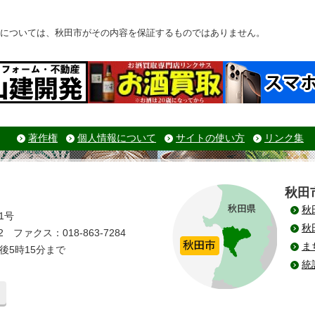
については、秋田市がその内容を保証するものではありません。
著作権
個人情報について
サイトの使い方
リンク集
秋田
秋
1号
秋
 ファクス：018-863-7284
ま
後5時15分まで
統