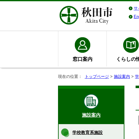
サ
En
窓口案内
くらしの
現在の位置：
トップページ
>
施設案内
>
学
施設案内
学校教育系施設