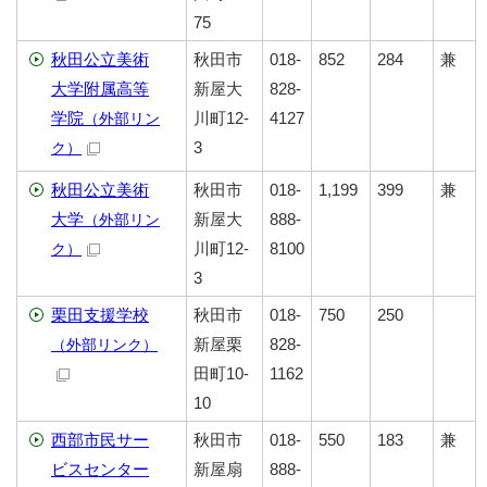
75
秋田公立美術
秋田市
018-
852
284
兼
大学附属高等
新屋大
828-
学院
川町12-
4127
（外部リン
3
ク）
秋田公立美術
秋田市
018-
1,199
399
兼
大学
新屋大
888-
（外部リン
川町12-
8100
ク）
3
栗田支援学校
秋田市
018-
750
250
新屋栗
828-
（外部リンク）
田町10-
1162
10
西部市民サー
秋田市
018-
550
183
兼
ビスセンター
新屋扇
888-