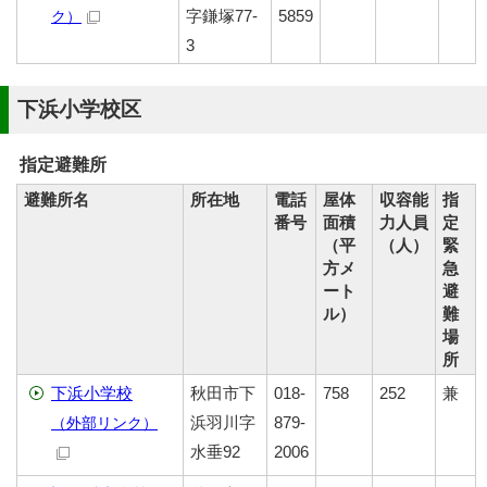
字鎌塚77-
5859
ク）
3
下浜小学校区
指定避難所
避難所名
所在地
電話
屋体
収容能
指
番号
面積
力人員
定
（平
（人）
緊
方メ
急
ート
避
ル）
難
場
所
下浜小学校
秋田市下
018-
758
252
兼
浜羽川字
879-
（外部リンク）
水垂92
2006