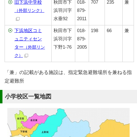
旧下浜中学校
秋田市下
018-
707
235
兼
浜羽川字
879-
（外部リンク）
水垂92
2011
下浜地区コミ
秋田市下
018-
198
66
兼
ュニティセン
浜羽川字
879-
ター
下野1-76
2005
（外部リン
ク）
「兼」の記載がある施設は、指定緊急避難場所を兼ねる指
定避難所
小学校区一覧地図