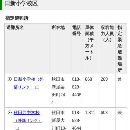
日新小学校区
指定避難所
避難所名
所在地
電話
屋体
収容能
指
番号
面積
力人員
定
（平
（人）
緊
方メ
急
ート
避
ル）
難
場
所
日新小学校
秋田市
018-
868
289
兼
（外
新屋栗
828-
部リンク）
田町24-
4408
1
秋田西中学校
秋田市
018-
1,811
603
兼
新屋大
828-
（外部リンク）
川町19-
4644