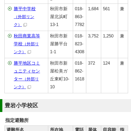
勝平中学校
秋田市新
018-
1,684
561
兼
屋北浜町
863-
（外部リン
13-1
7782
ク）
秋田商業高等
秋田市新
018-
3,752
1,250
兼
学校
屋勝平台
823-
（外部リ
1-1
4308
ンク）
勝平地区コミ
秋田市新
018-
372
124
兼
ュニティセン
屋松美ガ
862-
ター
丘東町10-
1618
（外部リ
10
ンク）
豊岩小学校区
指定避難所
避難所名
所在地
電話
屋体
収容能
指