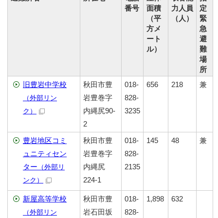
番号
面積
力人員
定
（平
（人）
緊
方メ
急
ート
避
ル）
難
場
所
旧豊岩中学校
秋田市豊
018-
656
218
兼
岩豊巻字
828-
（外部リン
内縄尻90-
3235
ク）
2
豊岩地区コミ
秋田市豊
018-
145
48
兼
ュニティセン
岩豊巻字
828-
ター
内縄尻
2135
（外部リ
224-1
ンク）
新屋高等学校
秋田市豊
018-
1,898
632
岩石田坂
828-
（外部リン