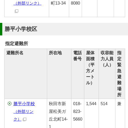
町13-34
8080
（外部リンク）
勝平小学校区
指定避難所
避難所名
所在地
電話
屋体
収容能
指
番号
面積
力人員
定
（平
（人）
緊
方メ
急
ート
避
ル）
難
場
所
勝平小学校
秋田市新
018-
1,544
514
兼
屋松美ガ
823-
（外部リン
丘北町14-
5660
ク）
1