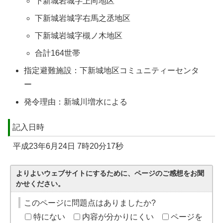
下新城岩城字上向地区
下新城岩城字右馬之丞地区
下新城岩城字槻ノ木地区
合計164世帯
指定避難施設：下新城地区コミュニティーセンタ
ー
発令理由：新城川増水による
記入日時
平成23年6月24日 7時20分17秒
よりよいウェブサイトにするために、ページのご感想をお聞
かせください。
このページに問題点はありましたか?
特にない
内容が分かりにくい
ページを