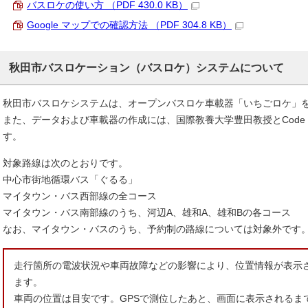
バスロケの使い方 （PDF 430.0 KB）
Google マップでの確認方法 （PDF 304.8 KB）
秋田市バスロケーション（バスロケ）システムについて
秋田市バスロケシステムは、オープンバスロケ車載器「いちごロケ」
また、データおよび車載器の作成には、国際教養大学豊田教授とCode fo
す。
対象路線は次のとおりです。
中心市街地循環バス「ぐるる」
マイタウン・バス西部線の全コース
マイタウン・バス南部線のうち、河辺A、雄和A、雄和Bの各コース
なお、マイタウン・バスのうち、予約制の路線については対象外です
走行箇所の電波状況や車両故障などの影響により、位置情報が表示
ます。
車両の位置は目安です。GPSで測位したあと、画面に表示されるま