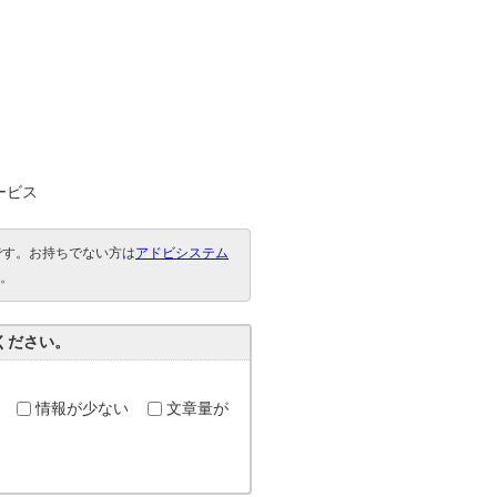
ービス
要です。お持ちでない方は
アドビシステム
。
ください。
情報が少ない
文章量が