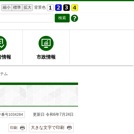
縮小
標準
拡大
背景色
者情報
市政情報
ステム
更新日 令和6年7月24日
番号1034284
大きな文字で印刷
印刷