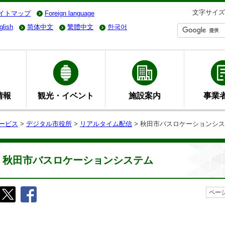
文字サイズ
イトマップ
Foreign language
glish
简体中文
繁體中文
한국어
情報
観光・イベント
施設案内
事業
ービス
>
デジタル市役所
>
リアルタイム配信
> 秋田市バスロケーションシ
秋田市バスロケーションシステム
ページ