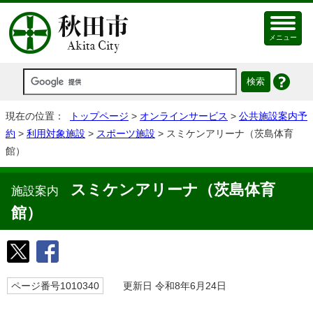
メニュー
現在の位置：
トップページ
>
オンラインサービス
>
公共施設案内予
約
>
利用対象施設
>
スポーツ施設
> スミケンアリーナ（茨島体育
館）
スミケンアリーナ（茨島体育
施設案内
館）
ページ番号1010340
更新日 令和8年6月24日