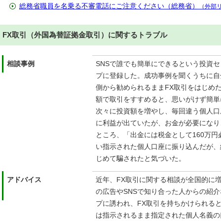
総務省職員を名乗る不審電話にご注意ください（総務省）
（外部
FX取引（外国為替証拠金取引）に関するトラブル
相談事例
SNSで誰でも簡単にできるという投資セ
プに登録した。成功事例を聞くうちに自
側から勧められるままFX取引をはじめ
額で取引をすすめると、思いがけず簡単
次々に投資額を増やし、毎回違う個人口
に利益が出ていたが、お金が必要になり
ところ、「出金には税金として160万
い指示された個人口座に振り込んだが、
じめて騙されたと気づいた。
アドバイス
近年、FX取引に関する相談が全国的に
の広告やSNSで知り合った人からの紹介
プに誘われ、FX取引を持ちかけられる
は指示されるまま指定された個人名義の