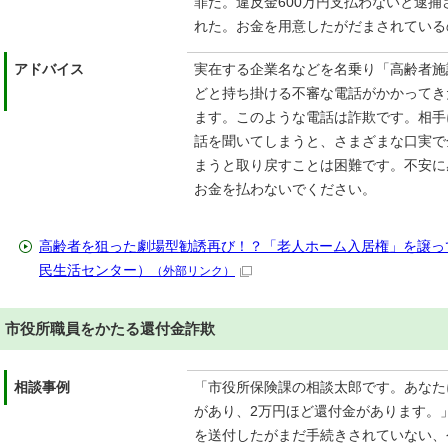
罪だ。違反金600万円支払わないと逮
れた。お金を用意したがだまされている
アドバイス
実在する企業名などを名乗り「高齢者施
どと持ち掛ける不審な電話がかかってき
ます。このような電話は詐欺です。相手
話を聞いてしまうと、さまざまな口実で
まうと取り戻すことは困難です。不安に
お金を払わないでください。
高齢者を狙った劇場型勧誘再び！？「老人ホーム入居権」を譲っ
民生活センター）
（外部リンク）
市役所職員をかたる還付金詐欺
相談事例
「市役所保険課の相談太郎です。あなた
があり、2万円ほど還付金があります。
を送付したがまだ手続きされていない、