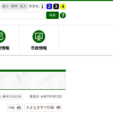
縮小
標準
拡大
背景色
者情報
市政情報
更新日 令和7年9月3日
ジ番号1016136
大きな文字で印刷
印刷