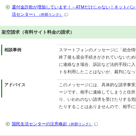
還付金詐欺が増加しています！－ATMだけじゃない！ネットバ
活センター）
（外部リンク）
架空請求（有料サイト料金の請求）
相談事例
スマートフォンのメッセージに「総合情
終了後も退会手続きがされていないため
に連絡なき場合、訴訟など法的手段に入
トを利用したことはないが、裁判になっ
アドバイス
このメッセージには、具体的な請求事実
ージです。相手に連絡してしまうと住所
り、いわれのない請求を受けたりする危
たりすることはありませんので、相手に
国民生活センターの注意喚起
（外部リンク）