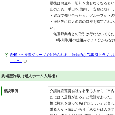
最後はお金を一切引き出せなくなるとい
止のため、手口を理解し、安易に取引し
・SNSで知り合った人、グループから
・振込先に個人名義の口座を指定された
い。
・無登録業者との取引は行わないでくだ
・FX取引取引の仕組みがよく分からな
SNS上の投資グループで勧誘される、 詐欺的なFX取引トラブ
リンク）
劇場型詐欺（老人ホーム入居権）
相談事例
介護施設運営会社を名乗る人から「市内
たには入居権がある」と電話があった。
性に権利を譲ってあげてほしい」と言わ
乗る人から電話があり「あなたは入居す