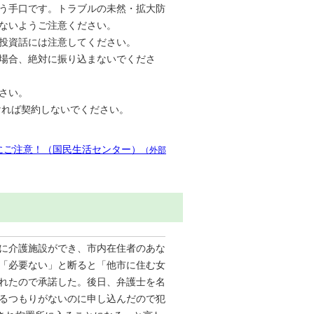
う手口です。トラブルの未然・拡大防
ないようご注意ください。
の投資話には注意してください。
場合、絶対に振り込まないでくださ
さい。
ければ契約しないでください。
ルにご注意！（国民生活センター）
（外部
に介護施設ができ、市内在住者のあな
「必要ない」と断ると「他市に住む女
れたので承諾した。後日、弁護士を名
るつもりがないのに申し込んだので犯