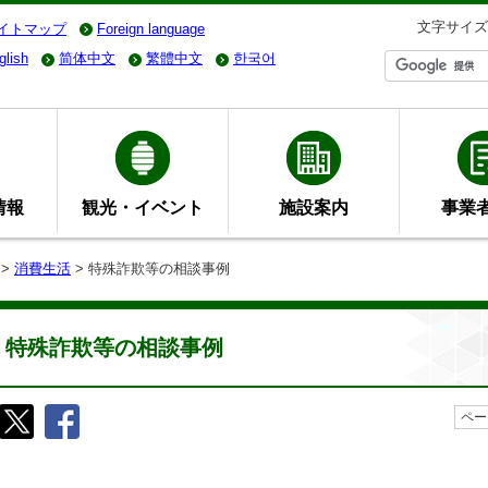
文字サイズ
イトマップ
Foreign language
glish
简体中文
繁體中文
한국어
情報
観光・イベント
施設案内
事業
>
消費生活
> 特殊詐欺等の相談事例
特殊詐欺等の相談事例
ペー