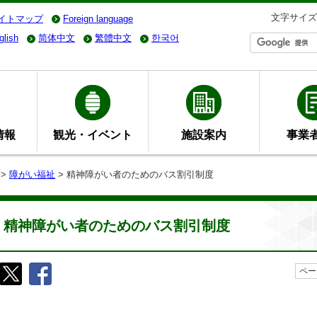
文字サイズ
イトマップ
Foreign language
glish
简体中文
繁體中文
한국어
情報
観光・イベント
施設案内
事業
>
障がい福祉
> 精神障がい者のためのバス割引制度
精神障がい者のためのバス割引制度
ペー