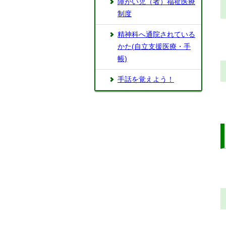
障がい児（者）福祉医療
制度
精神科へ通院されている
かた(自立支援医療・手
帳)
手話を覚えよう！