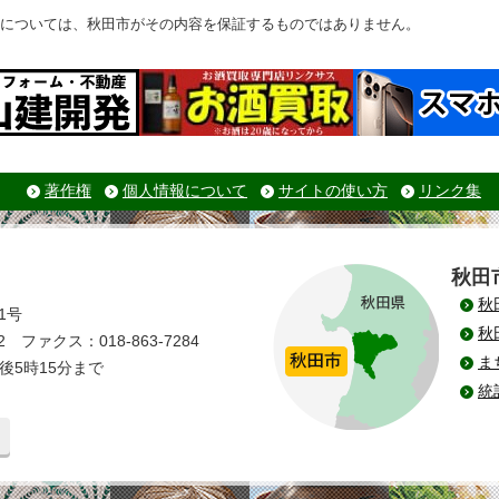
については、秋田市がその内容を保証するものではありません。
著作権
個人情報について
サイトの使い方
リンク集
秋田
秋
1号
秋
 ファクス：018-863-7284
ま
後5時15分まで
統