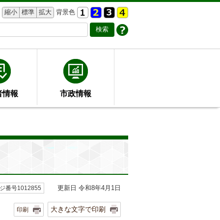
縮小
標準
拡大
背景色
者情報
市政情報
更新日 令和8年4月1日
ジ番号1012855
大きな文字で印刷
印刷