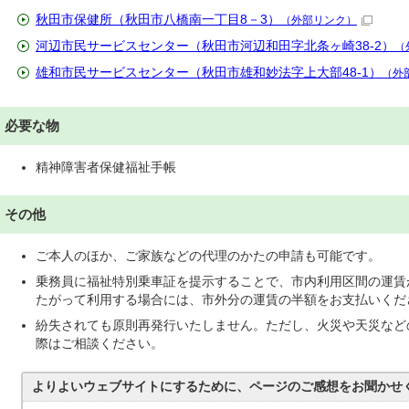
秋田市保健所（秋田市八橋南一丁目8－3）
（外部リンク）
河辺市民サービスセンター（秋田市河辺和田字北条ヶ崎38-2）
（
雄和市民サービスセンター（秋田市雄和妙法字上大部48-1）
（外
必要な物
精神障害者保健福祉手帳
その他
ご本人のほか、ご家族などの代理のかたの申請も可能です。
乗務員に福祉特別乗車証を提示することで、市内利用区間の運賃
たがって利用する場合には、市外分の運賃の半額をお支払いくだ
紛失されても原則再発行いたしません。ただし、火災や天災など
際はご相談ください。
よりよいウェブサイトにするために、ページのご感想をお聞かせ