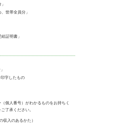
分」
め、世帯全員分」
受給証明書」
せ」
を印字したもの
（個人番号）がわかるものをお持ちく
をご了承ください。
の収入のあるかた）