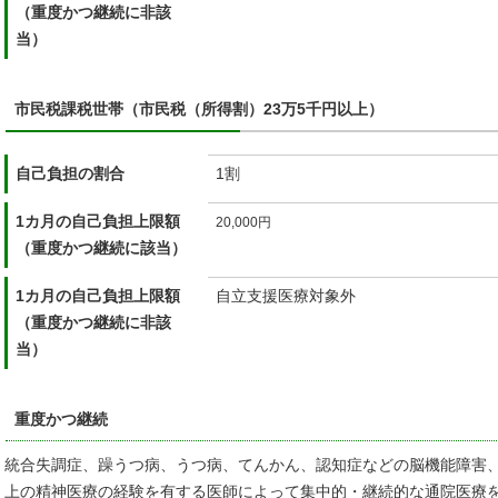
（重度かつ継続に非該
当）
市民税課税世帯（市民税（所得割）23万5千円以上）
自己負担の割合
1割
1カ月の自己負担上限額
20,000円
（重度かつ継続に該当）
1カ月の自己負担上限額
自立支援医療対象外
（重度かつ継続に非該
当）
重度かつ継続
統合失調症、躁うつ病、うつ病、てんかん、認知症などの脳機能障害
上の精神医療の経験を有する医師によって集中的・継続的な通院医療