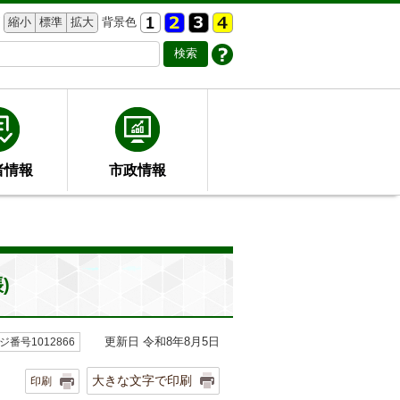
縮小
標準
拡大
背景色
者情報
市政情報
)
更新日 令和8年8月5日
ジ番号1012866
大きな文字で印刷
印刷