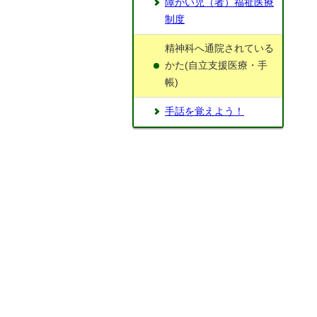
障がい児（者）福祉医療
制度
精神科へ通院されている
かた(自立支援医療・手
帳)
手話を覚えよう！