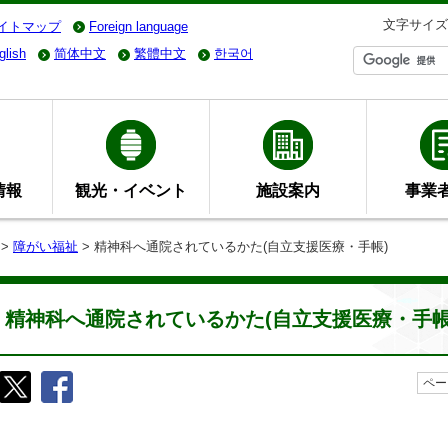
文字サイズ
イトマップ
Foreign language
glish
简体中文
繁體中文
한국어
情報
観光・イベント
施設案内
事業
>
障がい福祉
> 精神科へ通院されているかた(自立支援医療・手帳)
精神科へ通院されているかた(自立支援医療・手帳
ペー