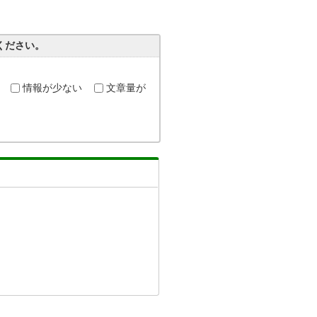
ください。
情報が少ない
文章量が