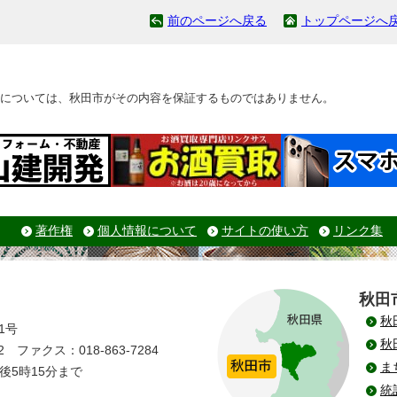
前のページへ戻る
トップページへ
については、秋田市がその内容を保証するものではありません。
著作権
個人情報について
サイトの使い方
リンク集
秋田
秋
1号
秋
 ファクス：018-863-7284
ま
後5時15分まで
統