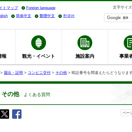
文字サイズ
イトマップ
Foreign language
glish
简体中文
繁體中文
한국어
情報
観光・イベント
施設案内
事業
>
届出・証明
>
コンビニ交付
>
その他
> 暗証番号を間違えたらどうなりま
その他
よくある質問
ページ