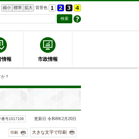
縮小
標準
拡大
背景色
者情報
市政情報
すか？
更新日 令和8年2月20日
番号1017106
大きな文字で印刷
印刷