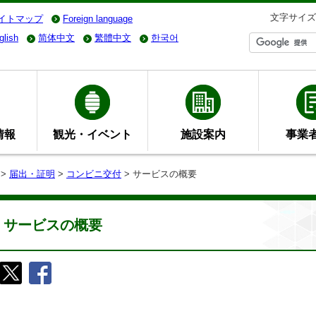
文字サイズ
イトマップ
Foreign language
glish
简体中文
繁體中文
한국어
情報
観光・イベント
施設案内
事業
>
届出・証明
>
コンビニ交付
> サービスの概要
サービスの概要