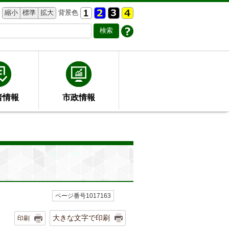
縮小
標準
拡大
背景色
者情報
市政情報
ページ番号1017163
大きな文字で印刷
印刷