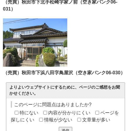
（売買）秋田市下北手松崎字家ノ前（空き家バンク06-
031）
（売買）秋田市下浜八田字鳥屋沢（空き家バンク06-030）
よりよいウェブサイトにするために、ページのご感想をお聞
かせください。
このページに問題点はありましたか?
特にない
内容が分かりにくい
ページを
探しにくい
情報が少ない
文章量が多い
送信