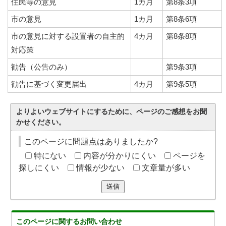
住民等の意見
1カ月
第8条3項
市の意見
1カ月
第8条6項
市の意見に対する設置者の自主的
4カ月
第8条8項
対応策
勧告（公告のみ）
第9条3項
勧告に基づく変更届出
4カ月
第9条5項
よりよいウェブサイトにするために、ページのご感想をお聞
かせください。
このページに問題点はありましたか?
特にない
内容が分かりにくい
ページを
探しにくい
情報が少ない
文章量が多い
送信
このページに関する
お問い合わせ