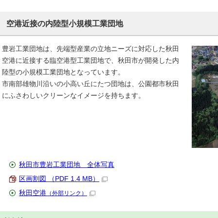
空港近接の内陸型小規模工業団地
豊岩工業団地は、先端型産業の立地ニーズに対応した秋田
空港に近接する臨空港型工業団地で、秋田市が開発した内
陸型の小規模工業団地となっています。
市南部雄物川沿いの小高い丘にたつ団地は、公園都市秋田
にふさわしいクリーンなイメージを持ちます。
秋田市豊岩工業団地 全体写真
区画割図 （PDF 1.4 MB）
秋田空港
（外部リンク）