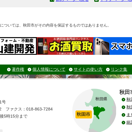
については、秋田市がその内容を保証するものではありません。
著作権
個人情報について
サイトの使い方
リンク集
秋田
秋
1号
秋
 ファクス：018-863-7284
ま
後5時15分まで
統