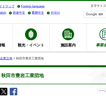
文字サイズ
イトマップ
Foreign language
glish
简体中文
繁體中文
한국어
情報
観光・イベント
施設案内
事業
企業立地
> 秋田市豊岩工業団地
秋田市豊岩工業団地
ページ