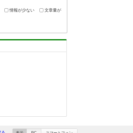
情報が少ない
文章量が
戻る
表示
PC
スマートフォン