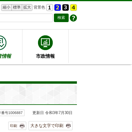
縮小
標準
拡大
背景色
者情報
市政情報
更新日 令和3年7月30日
番号1006887
大きな文字で印刷
印刷