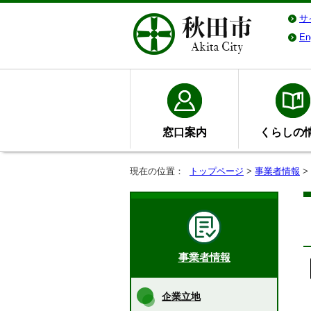
サ
En
窓口案内
くらしの
現在の位置：
トップページ
>
事業者情報
>
事業者情報
企業立地