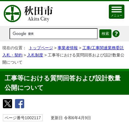
メニュー
現在の位置：
トップページ
>
事業者情報
>
工事/工事関連業務委託
入札・契約
>
入札制度
> 工事等における質問回答および設計数量公
開について
工事等における質問回答および設計数量
公開について
ページ番号1002117
更新日 令和6年4月9日