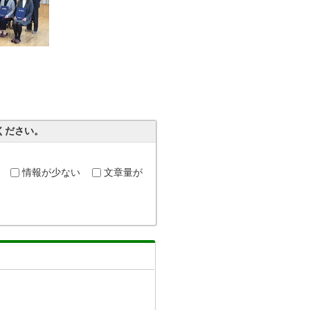
ください。
情報が少ない
文章量が