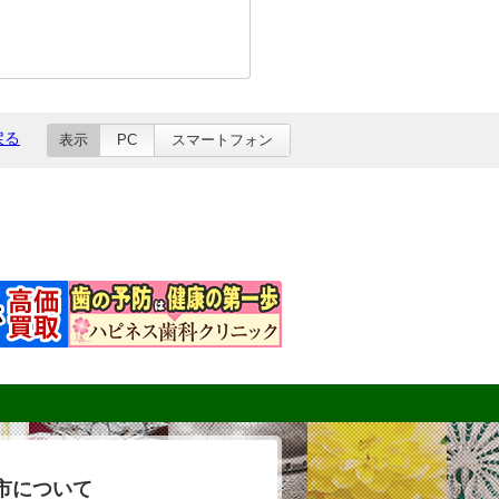
戻る
表示
PC
スマートフォン
市について