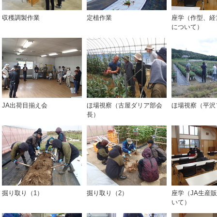
収穫調製作業
定植作業
座学（作型、経
について）
JA出荷目揃え会
ほ場視察（古屋ダリア部会
ほ場視察（平沢
長）
掘り取り（1）
掘り取り（2）
座学（JA生産
いて）