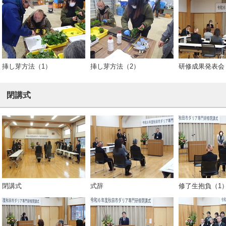
挿し芽方法（1）
挿し芽方法（2）
研修成果発表会
閉講式
閉講式
式辞
修了生抱負（1