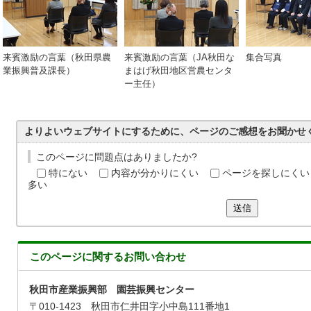
来賓激励の言葉（秋田県農
来賓激励の言葉（JA秋田な
集合写真
業振興普及課長）
まはげ秋田地区営農センタ
ー主任）
よりよいウェブサイトにするために、ページのご感想をお聞かせ
このページに問題点はありましたか?
特にない
内容が分かりにくい
ページを探しにくい
多い
送信
このページに関する
お問い合わせ
秋田市産業振興部 園芸振興センター
〒010-1423 秋田市仁井田字小中島111番地1