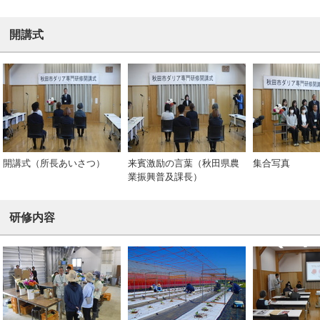
開講式
開講式（所長あいさつ）
来賓激励の言葉（秋田県農
集合写真
業振興普及課長）
研修内容