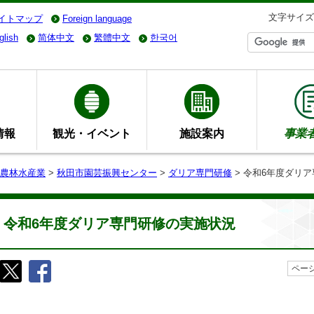
文字サイズ
イトマップ
Foreign language
glish
简体中文
繁體中文
한국어
情報
観光・イベント
施設案内
事業
農林水産業
>
秋田市園芸振興センター
>
ダリア専門研修
> 令和6年度ダリ
令和6年度ダリア専門研修の実施状況
ページ