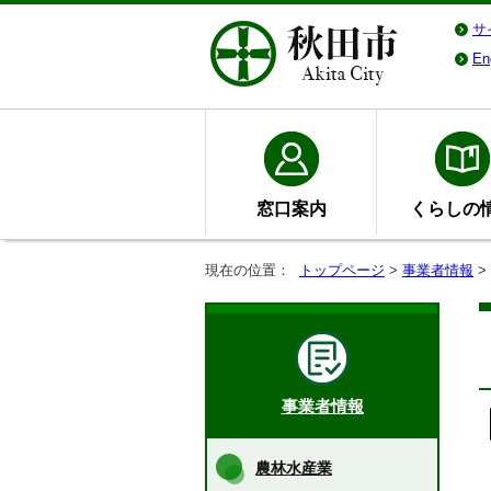
サ
En
窓口案内
くらしの
現在の位置：
トップページ
>
事業者情報
>
事業者情報
農林水産業