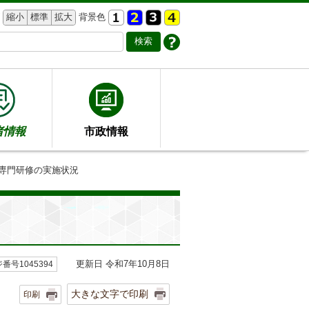
縮小
標準
拡大
背景色
者情報
市政情報
ア専門研修の実施状況
更新日 令和7年10月8日
番号1045394
大きな文字で印刷
印刷