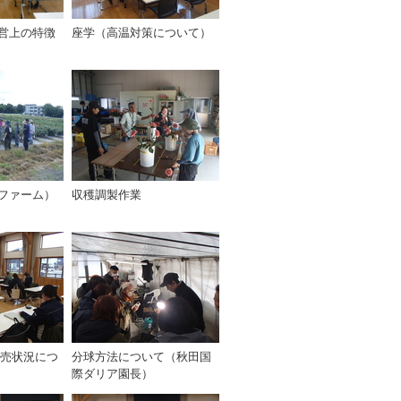
営上の特徴
座学（高温対策について）
ファーム）
収穫調製作業
販売状況につ
分球方法について（秋田国
際ダリア園長）