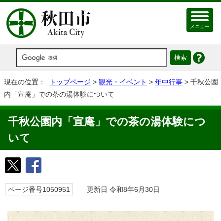
メニュー
現在の位置：
トップページ
>
観光・イベント
>
年中行事
> 千秋公園
内「宣庵」での茶の湯体験について
千秋公園内「宣庵」での茶の湯体験につ
いて
ページ番号1050951
更新日 令和8年6月30日