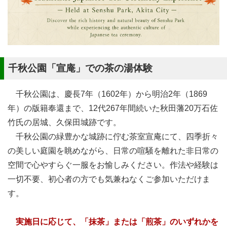
千秋公園「宣庵」での茶の湯体験
千秋公園は、慶長7年（1602年）から明治2年（1869
年）の版籍奉還まで、12代267年間続いた秋田藩20万石佐
竹氏の居城、久保田城跡です。
千秋公園の緑豊かな城跡に佇む茶室宣庵にて、四季折々
の美しい庭園を眺めながら、日常の喧騒を離れた非日常の
空間で心やすらぐ一服をお愉しみください。作法や経験は
一切不要、初心者の方でも気兼ねなくご参加いただけま
す。
実施日に応じて、「抹茶」または「煎茶」のいずれかを