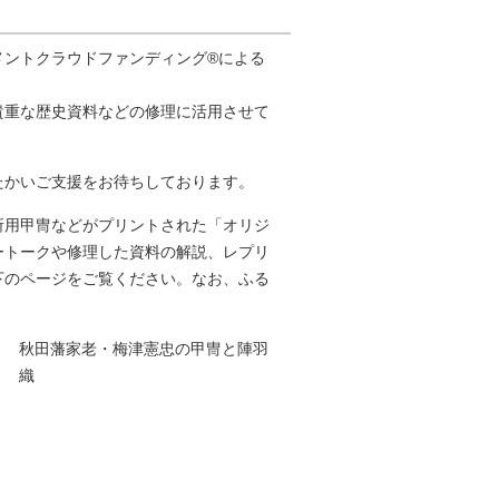
バメントクラウドファンディング®による
貴重な歴史資料などの修理に活用させて
たかいご支援をお待ちしております。
所用甲冑などがプリントされた「オリジ
ートークや修理した資料の解説、レプリ
下のページをご覧ください。なお、ふる
秋田藩家老・梅津憲忠の甲冑と陣羽
織