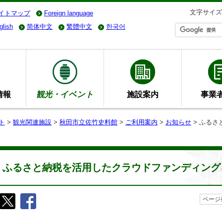
文字サイズ
イトマップ
Foreign language
glish
简体中文
繁體中文
한국어
情報
観光・イベント
施設案内
事業
ト
>
観光関連施設
>
秋田市立佐竹史料館
>
ご利用案内
>
お知らせ
> ふる
ふるさと納税を活用したクラウドファンディング
ページ番