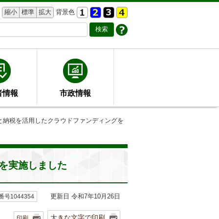
縮小
標準
拡大
背景色
者情報
市政情報
さと納税を活用したクラウドファンディングを
を実施しました
更新日 令和7年10月26日
号1044354
大きな文字で印刷
印刷