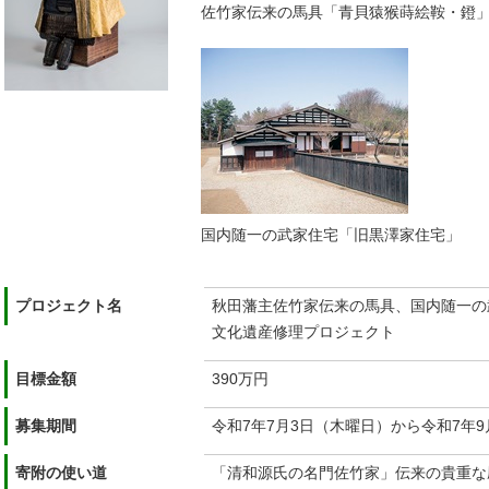
佐竹家伝来の馬具「青貝猿猴蒔絵鞍・鐙
国内随一の武家住宅「旧黒澤家住宅」
プロジェクト名
秋田藩主佐竹家伝来の馬具、国内随一の
文化遺産修理プロジェクト
目標金額
390万円
募集期間
令和7年7月3日（木曜日）から令和7年9
寄附の使い道
「清和源氏の名門佐竹家」伝来の貴重な