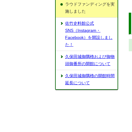
ラウドファンディングを実
施しました
佐竹史料館公式
SNS（Instagram・
Facebook）を開設しまし
た！
久保田城御隅櫓および御物
頭御番所の開館について
久保田城御隅櫓の開館時間
延長について