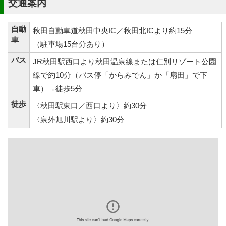
交通案内
自動
秋田自動車道秋田中央IC／秋田北ICより約15分
車
（駐車場15台分あり）
バス
JR秋田駅西口より秋田温泉線または仁別リゾート公園
線で約10分（バス停「からみでん」か「扇田」で下
車）→徒歩5分
徒歩
〈秋田駅東口／西口より〉約30分
〈泉外旭川駅より〉約30分