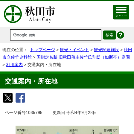
メニュー
現在の位置：
トップページ
>
観光・イベント
>
観光関連施設
>
秋田
市立佐竹史料館
>
国指定名勝 旧秋田藩主佐竹氏別邸（如斯亭）庭園
>
利用案内
> 交通案内・所在地
交通案内・所在地
ページ番号1035795
更新日 令和4年9月28日