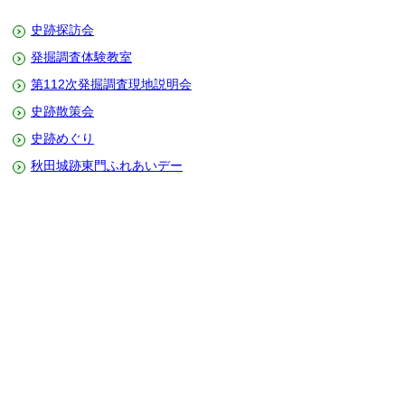
史跡探訪会
発掘調査体験教室
第112次発掘調査現地説明会
史跡散策会
史跡めぐり
秋田城跡東門ふれあいデー