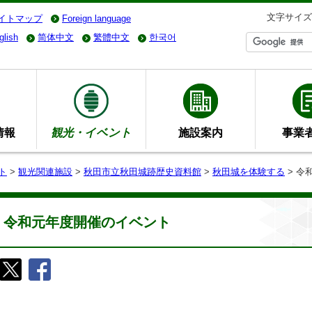
文字サイズ
イトマップ
Foreign language
glish
简体中文
繁體中文
한국어
情報
観光・イベント
施設案内
事業
ト
>
観光関連施設
>
秋田市立秋田城跡歴史資料館
>
秋田城を体験する
> 令
令和元年度開催のイベント