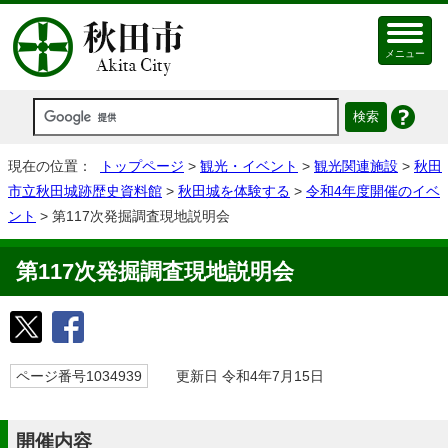
メニュー
現在の位置：
トップページ
>
観光・イベント
>
観光関連施設
>
秋田
市立秋田城跡歴史資料館
>
秋田城を体験する
>
令和4年度開催のイベ
ント
> 第117次発掘調査現地説明会
第117次発掘調査現地説明会
ページ番号1034939
更新日 令和4年7月15日
開催内容