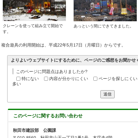
クレーンを使って組み立て開始で
あっという間にできてきました。
す。
複合遊具の利用開始は、平成22年5月17日（月曜日）からです。
よりよいウェブサイトにするために、ページのご感想をお聞かせ
このページに問題点はありましたか?
特にない
内容が分かりにくい
ページを探しにくい
多い
送信
このページに関する
お問い合わせ
秋田市建設部 公園課
〒010-8560 秋田市山王一丁目1番1号 本庁舎4階