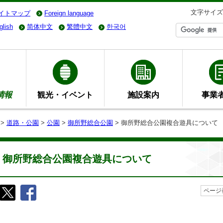
文字サイズ
イトマップ
Foreign language
glish
简体中文
繁體中文
한국어
情報
観光・イベント
施設案内
事業
>
道路・公園
>
公園
>
御所野総合公園
> 御所野総合公園複合遊具について
御所野総合公園複合遊具について
ページ番