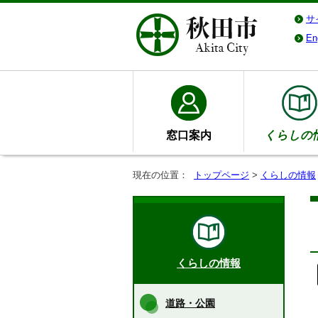
サ
En
窓口案内
くらしの
現在の位置：
トップページ
>
くらしの情報
くらしの情報
道路・公園