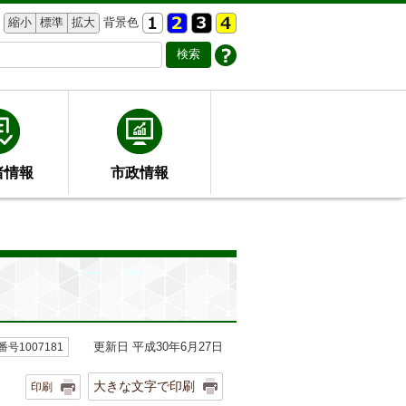
縮小
標準
拡大
背景色
者情報
市政情報
更新日 平成30年6月27日
号1007181
大きな文字で印刷
印刷