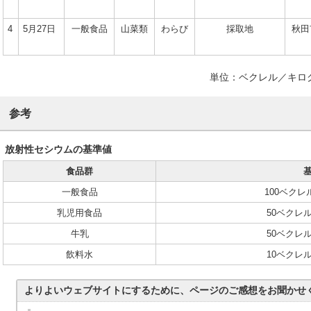
4
5月27日
一般食品
山菜類
わらび
採取地
秋田
単位：ベクレル／キロ
参考
放射性セシウムの基準値
食品群
一般食品
100ベク
乳児用食品
50ベクレ
牛乳
50ベクレ
飲料水
10ベクレ
よりよいウェブサイトにするために、ページのご感想をお聞かせ