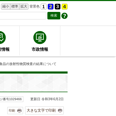
縮小
標準
拡大
背景色
者情報
市政情報
度食品の放射性物質検査の結果について
更新日 令和3年6月2日
ジ番号1029466
大きな文字で印刷
印刷