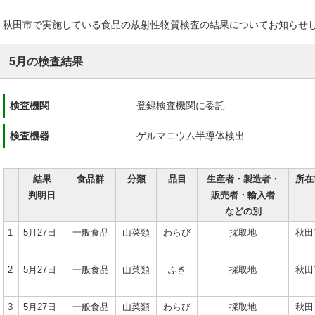
秋田市で実施している食品の放射性物質検査の結果についてお知らせ
5月の検査結果
検査機関
登録検査機関に委託
検査機器
ゲルマニウム半導体検出
結果
食品群
分類
品目
生産者・製造者・
所在
判明日
販売者・輸入者
などの別
1
5月27日
一般食品
山菜類
わらび
採取地
秋田
2
5月27日
一般食品
山菜類
ふき
採取地
秋田
3
5月27日
一般食品
山菜類
わらび
採取地
秋田