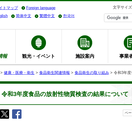
文字サイズ
イトマップ
Foreign language
glish
简体中文
繁體中文
한국어
情報
観光・イベント
施設案内
事業
>
健康・医療・衛生
>
食品衛生関連情報
>
食品衛生の取り組み
> 令和3年
令和3年度食品の放射性物質検査の結果について
ペー