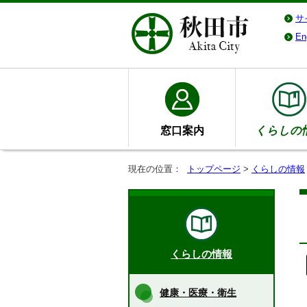
サ
En
窓口案内
くらしの
現在の位置：
トップページ
>
くらしの情報
くらしの情報
健康・医療・衛生