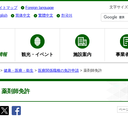
文字サイズ
イトマップ
Foreign language
glish
简体中文
繁體中文
한국어
情報
観光・イベント
施設案内
事業
>
健康・医療・衛生
>
医療関係職種の免許申請
> 薬剤師免許
薬剤師免許
ページ