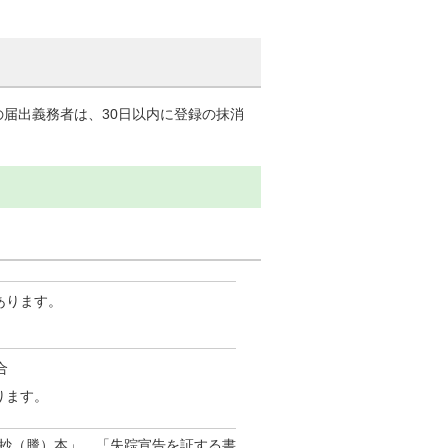
届出義務者は、30日以内に登録の抹消
あります。
合
ります。
抄（謄）本」、「失踪宣告を証する書