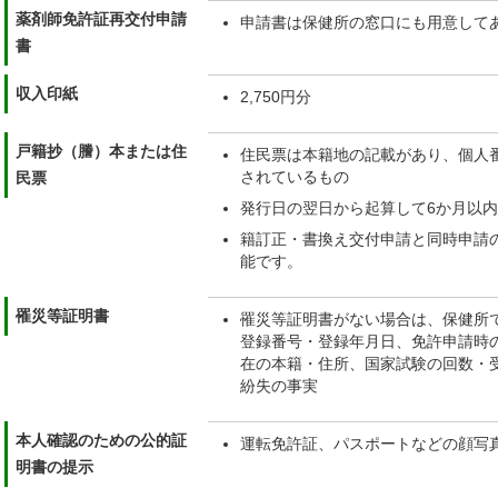
薬剤師免許証再交付申請
申請書は保健所の窓口にも用意して
書
収入印紙
2,750円分
戸籍抄（謄）本または住
住民票は本籍地の記載があり、個人
されているもの
民票
発行日の翌日から起算して6か月以
籍訂正・書換え交付申請と同時申請
能です。
罹災等証明書
罹災等証明書がない場合は、保健所
登録番号・登録年月日、免許申請時
在の本籍・住所、国家試験の回数・
紛失の事実
本人確認のための公的証
運転免許証、パスポートなどの顔写
明書の提示