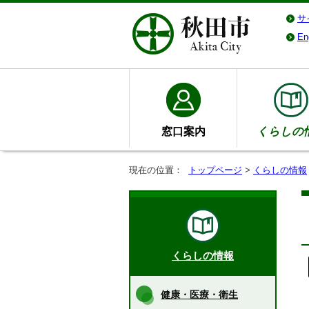
サ
En
窓口案内
くらしの
現在の位置：
トップページ
>
くらしの情報
くらしの情報
健康・医療・衛生