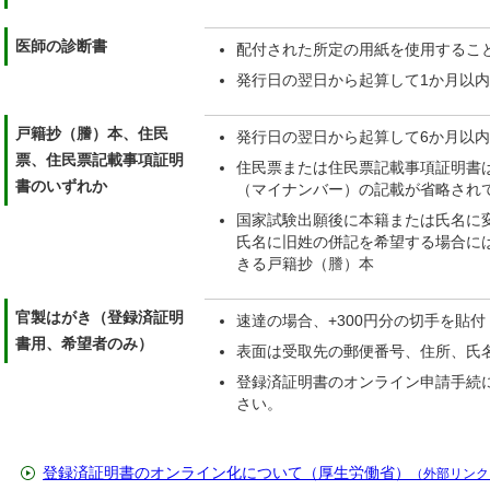
医師の診断書
配付された所定の用紙を使用するこ
発行日の翌日から起算して1か月以内
戸籍抄（謄）本、住民
発行日の翌日から起算して6か月以内
票、住民票記載事項証明
住民票または住民票記載事項証明書
書のいずれか
（マイナンバー）の記載が省略され
国家試験出願後に本籍または氏名に
氏名に旧姓の併記を希望する場合に
きる戸籍抄（謄）本
官製はがき（登録済証明
速達の場合、+300円分の切手を貼付
書用、希望者のみ）
表面は受取先の郵便番号、住所、氏
登録済証明書のオンライン申請手続
さい。
登録済証明書のオンライン化について（厚生労働省）
（外部リンク