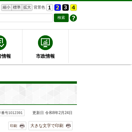
縮小
標準
拡大
背景色
者情報
市政情報
更新日 令和8年2月24日
番号1012391
大きな文字で印刷
印刷