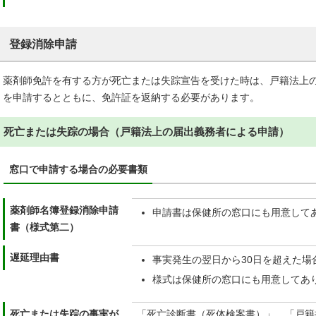
登録消除申請
薬剤師免許を有する方が死亡または失踪宣告を受けた時は、戸籍法上の
を申請するとともに、免許証を返納する必要があります。
死亡または失踪の場合（戸籍法上の届出義務者による申請）
窓口で申請する場合の必要書類
薬剤師名簿登録消除申請
申請書は保健所の窓口にも用意して
書（様式第二）
遅延理由書
事実発生の翌日から30日を超えた場
様式は保健所の窓口にも用意してあ
死亡または失踪の事実が
「死亡診断書（死体検案書）」、「戸籍