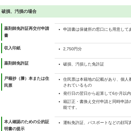
破損、汚損の場合
薬剤師免許証再交付申請
申請書は保健所の窓口にも用意して
書
収入印紙
2,750円分
薬剤師免許証
破損、汚損した免許証
戸籍抄（謄）本または住
住民票は本籍地の記載があり、個人
されているもの
民票
発行日の翌日から起算して6か月以
籍訂正・書換え交付申請と同時申請
能です。
本人確認のための公的証
運転免許証、パスポートなどの顔写
明書の提示