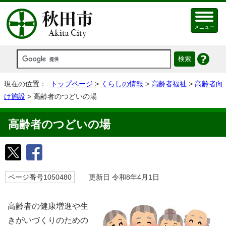
メニュー
現在の位置：
トップページ
>
くらしの情報
>
高齢者福祉
>
高齢者向
け施設
> 高齢者のつどいの場
高齢者のつどいの場
ページ番号1050480
更新日 令和8年4月1日
高齢者の健康増進や生
きがいづくりのための