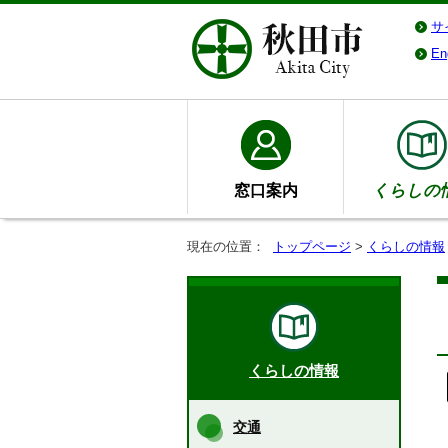
サ
En
窓口案内
くらしの
現在の位置：
トップページ
>
くらしの情報
くらしの情報
交通