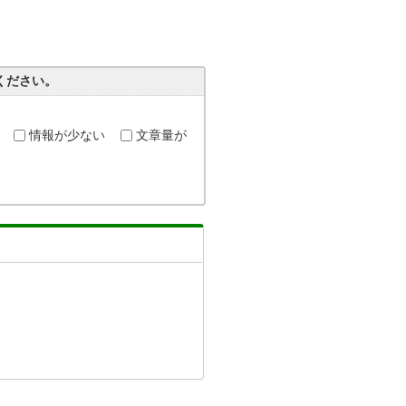
ください。
情報が少ない
文章量が