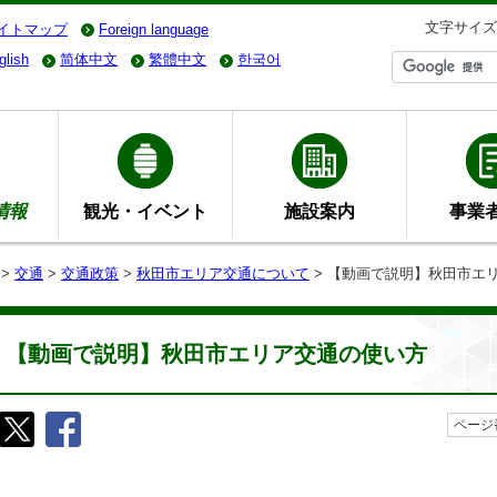
文字サイズ
イトマップ
Foreign language
glish
简体中文
繁體中文
한국어
情報
観光・イベント
施設案内
事業
>
交通
>
交通政策
>
秋田市エリア交通について
> 【動画で説明】秋田市エ
【動画で説明】秋田市エリア交通の使い方
ページ番