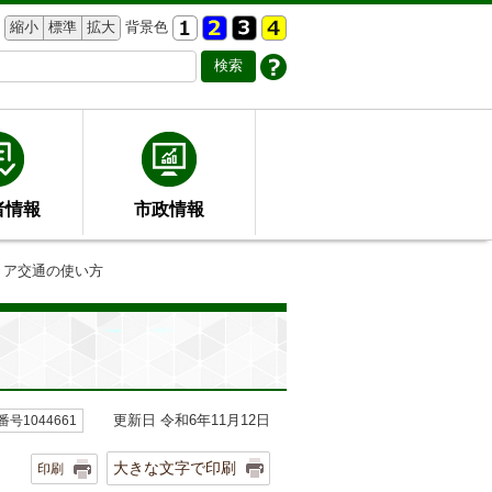
縮小
標準
拡大
背景色
者情報
市政情報
リア交通の使い方
更新日 令和6年11月12日
号1044661
大きな文字で印刷
印刷