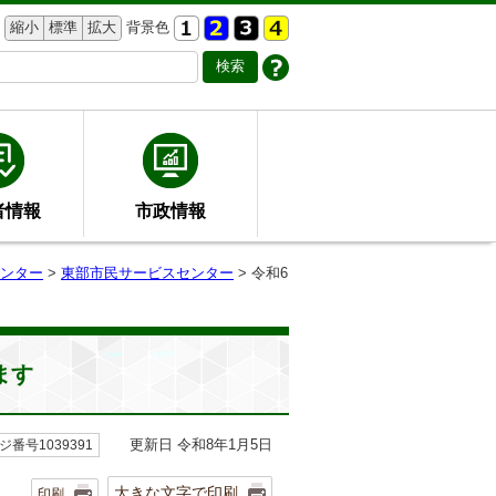
縮小
標準
拡大
背景色
者情報
市政情報
ンター
>
東部市民サービスセンター
> 令和6
ます
更新日 令和8年1月5日
ジ番号1039391
大きな文字で印刷
印刷