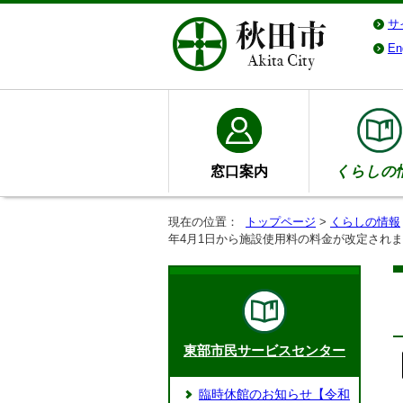
サ
En
窓口案内
くらしの
現在の位置：
トップページ
>
くらしの情報
年4月1日から施設使用料の料金が改定され
東部市民サービスセンター
臨時休館のお知らせ【令和