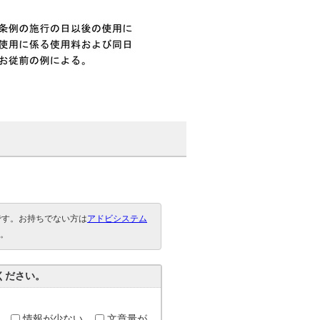
要です。お持ちでない方は
アドビシステム
。
ください。
情報が少ない
文章量が