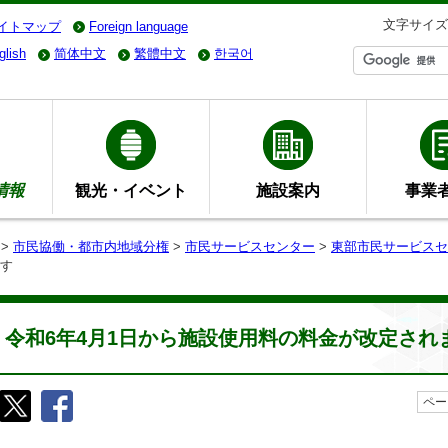
文字サイズ
イトマップ
Foreign language
glish
简体中文
繁體中文
한국어
情報
観光・イベント
施設案内
事業
>
市民協働・都市内地域分権
>
市民サービスセンター
>
東部市民サービスセ
ます
令和6年4月1日から施設使用料の料金が改定され
ペー