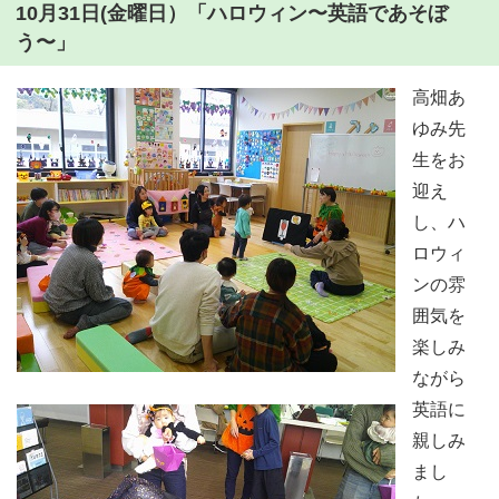
10月31日(金曜日）「ハロウィン〜英語であそぼ
う〜」
高畑あ
ゆみ先
生をお
迎え
し、ハ
ロウィ
ンの雰
囲気を
楽しみ
ながら
英語に
親しみ
まし