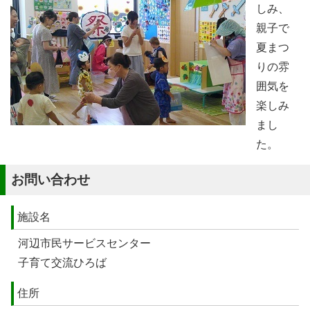
しみ、
親子で
夏まつ
りの雰
囲気を
楽しみ
まし
た。
お問い合わせ
施設名
河辺市民サービスセンター
子育て交流ひろば
住所