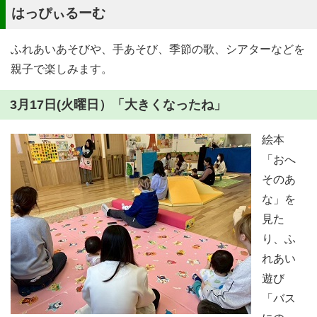
はっぴぃるーむ
ふれあいあそびや、手あそび、季節の歌、シアターなどを
親子で楽しみます。
3月17日(火曜日）「大きくなったね」
絵本
「おへ
そのあ
な」を
見た
り、ふ
れあい
遊び
「バス