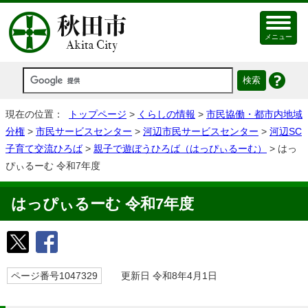
メニュー
現在の位置：
トップページ
>
くらしの情報
>
市民協働・都市内地域
分権
>
市民サービスセンター
>
河辺市民サービスセンター
>
河辺SC
子育て交流ひろば
>
親子で遊ぼうひろば（はっぴぃるーむ）
> はっ
ぴぃるーむ 令和7年度
はっぴぃるーむ 令和7年度
ページ番号1047329
更新日 令和8年4月1日