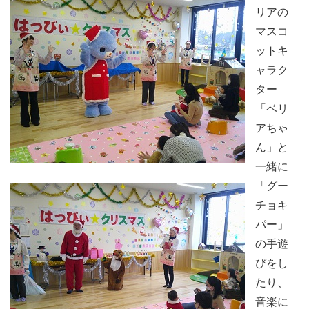
リアの
マスコ
ットキ
ャラク
ター
「ベリ
アちゃ
ん」と
一緒に
「グー
チョキ
パー」
の手遊
びをし
たり、
音楽に