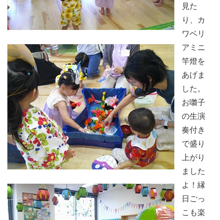
見た
り、カ
ワベリ
アミニ
竿燈を
あげま
した。
お囃子
の生演
奏付き
で盛り
上がり
ました
よ！縁
日ごっ
こも楽