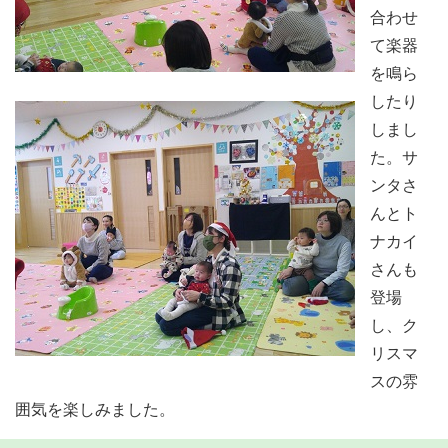
合わせ
て楽器
を鳴ら
したり
しまし
た。サ
ンタさ
んとト
ナカイ
さんも
登場
し、ク
リスマ
スの雰
囲気を楽しみました。