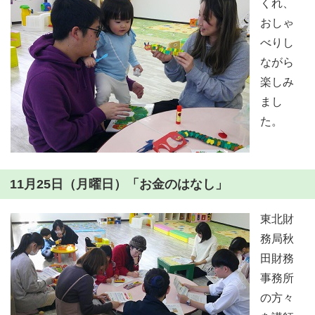
くれ、
おしゃ
べりし
ながら
楽しみ
まし
た。
11月25日（月曜日）「お金のはなし」
東北財
務局秋
田財務
事務所
の方々