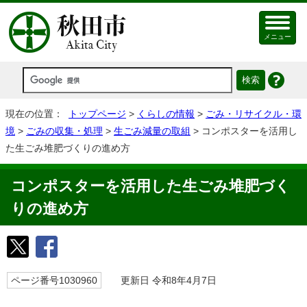
メニュー
現在の位置：
トップページ
>
くらしの情報
>
ごみ・リサイクル・環
境
>
ごみの収集・処理
>
生ごみ減量の取組
> コンポスターを活用し
た生ごみ堆肥づくりの進め方
コンポスターを活用した生ごみ堆肥づく
りの進め方
ページ番号1030960
更新日 令和8年4月7日