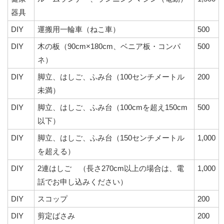
器具
DIY
運搬用一輪車（ねこ車）
500
DIY
木の板（90cm×180cm、ベニア板・コンパ
500
ネ）
DIY
脚立、はしご、ふみ台（100センチメートル
200
未満）
DIY
脚立、はしご、ふみ台（100cmを超え150cm
500
以下）
DIY
脚立、はしご、ふみ台（150センチメートル
1,000
を超える）
DIY
2連はしご （長さ270cm以上の場合は、電
1,000
話でお申し込みください）
DIY
スコップ
200
DIY
剪定ばさみ
200