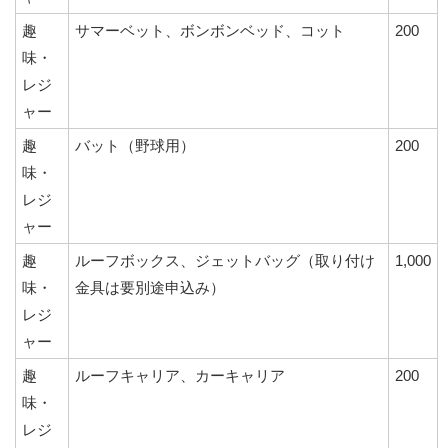
趣
サマーベット、ボンボンベッド、コット
200
味・
レジ
ャー
趣
バット（野球用）
200
味・
レジ
ャー
趣
ルーフボックス、ジェットバッグ（取り付け
1,000
味・
金具は要別途申込み）
レジ
ャー
趣
ルーフキャリア、カーキャリア
200
味・
レジ