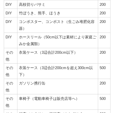
DIY
高枝切りバサミ
200
DIY
竹ぼうき、熊手、ほうき
200
DIY
コンポスター、コンポスト（生ごみ堆肥化容
200
器）
DIY
ホースリール（50cm以下は素材により家庭ご
200
みか金属類）
その
衣装ケース（3辺合計200cm以下）
200
他
その
衣装ケース（3辺合計200cmを超え300cm以
500
他
下）
その
ガソリン携行缶
200
他
その
車椅子（電動車椅子は販売店等へ）
500
他