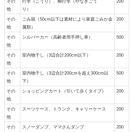
その
行李（こうり）、柳行李（やなぎごう
200
他
り）
その
ごみ箱（50cm以下は素材により家庭ごみか金
200
他
属類）
その
シルバーカー（高齢者用手押し車）
500
他
その
室内物干し（3辺合計200cm以下）
200
他
その
室内物干し（3辺合計200cmを超え300cm以
500
他
下）
その
ショッピングカート（引いて歩くタイプ）
200
他
その
スーツケース、トランク、キャリーケース
200
他
その
スノーダンプ、ママさんダンプ
200