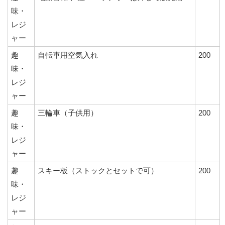
味・
レジ
ャー
趣
自転車用空気入れ
200
味・
レジ
ャー
趣
三輪車（子供用）
200
味・
レジ
ャー
趣
スキー板（ストックとセットで可）
200
味・
レジ
ャー