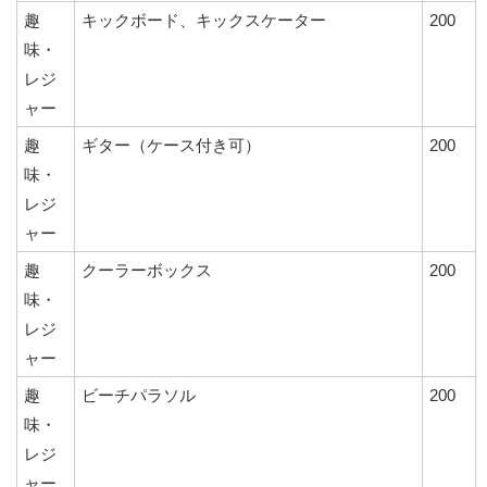
趣
キックボード、キックスケーター
200
味・
レジ
ャー
趣
ギター（ケース付き可）
200
味・
レジ
ャー
趣
クーラーボックス
200
味・
レジ
ャー
趣
ビーチパラソル
200
味・
レジ
ャー