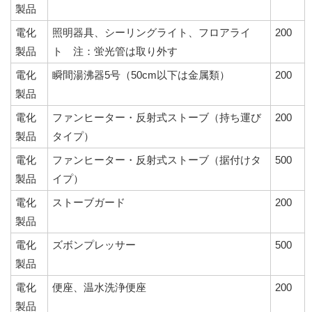
製品
電化
照明器具、シーリングライト、フロアライ
200
製品
ト 注：蛍光管は取り外す
電化
瞬間湯沸器5号（50cm以下は金属類）
200
製品
電化
ファンヒーター・反射式ストーブ（持ち運び
200
製品
タイプ）
電化
ファンヒーター・反射式ストーブ（据付けタ
500
製品
イプ）
電化
ストーブガード
200
製品
電化
ズボンプレッサー
500
製品
電化
便座、温水洗浄便座
200
製品