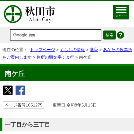
メニュー
現在の位置：
トップページ
>
くらしの情報
>
選挙
>
あなたの投票所
をご案内します
>
住所の頭文字：ま行
> 南ケ丘
南ケ丘
ページ番号1051275
更新日 令和8年5月15日
一丁目から三丁目