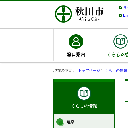
サ
En
窓口案内
くらしの
現在の位置：
トップページ
>
くらしの情報
くらしの情報
選挙