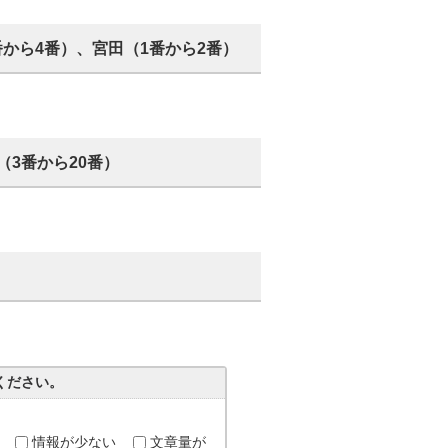
番から4番）、宮田（1番から2番）
（3番から20番）
ください。
情報が少ない
文章量が