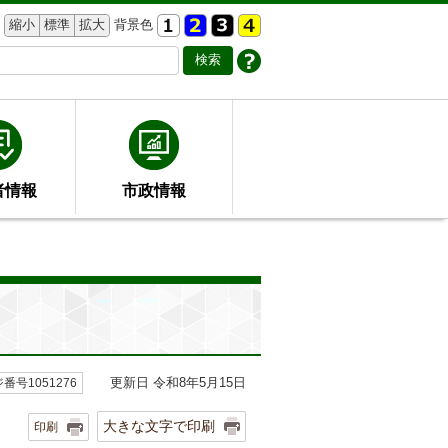
縮小
標準
拡大
背景色
者情報
市政情報
更新日 令和8年5月15日
番号1051276
大きな文字で印刷
印刷