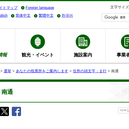
文字サイズ
イトマップ
Foreign language
glish
简体中文
繁體中文
한국어
情報
観光・イベント
施設案内
事業
>
選挙
>
あなたの投票所をご案内します
>
住所の頭文字：ま行
> 南通
南通
ページ