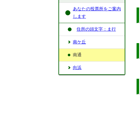
あなたの投票所をご案内
します
住所の頭文字：ま行
南ケ丘
南通
向浜