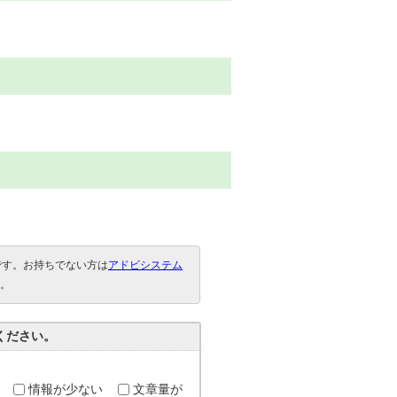
要です。お持ちでない方は
アドビシステム
。
ください。
情報が少ない
文章量が