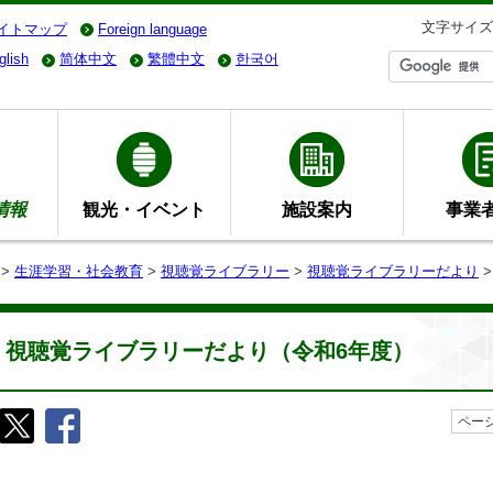
文字サイズ
イトマップ
Foreign language
glish
简体中文
繁體中文
한국어
情報
観光・イベント
施設案内
事業
>
生涯学習・社会教育
>
視聴覚ライブラリー
>
視聴覚ライブラリーだより
>
視聴覚ライブラリーだより（令和6年度）
ページ