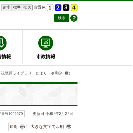
縮小
標準
拡大
背景色
者情報
市政情報
 視聴覚ライブラリーだより（令和6年度）
更新日 令和7年2月27日
番号1042579
大きな文字で印刷
印刷