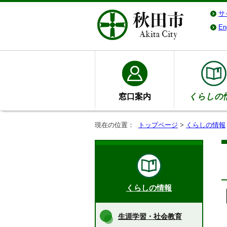
サ
En
窓口案内
くらしの
現在の位置：
トップページ
>
くらしの情報
くらしの情報
生涯学習・社会教育