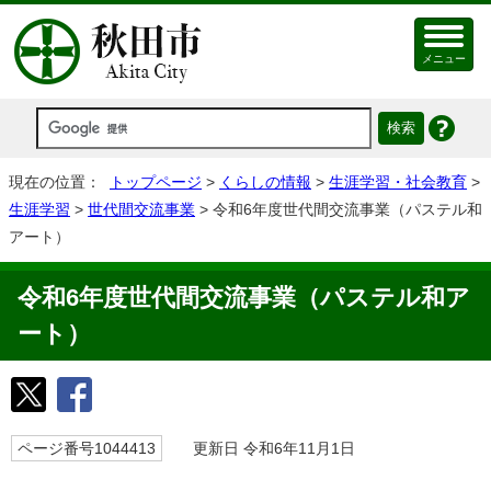
メニュー
現在の位置：
トップページ
>
くらしの情報
>
生涯学習・社会教育
>
生涯学習
>
世代間交流事業
> 令和6年度世代間交流事業（パステル和
アート）
令和6年度世代間交流事業（パステル和ア
ート）
ページ番号1044413
更新日 令和6年11月1日