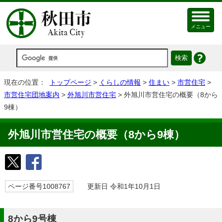
メニュー
現在の位置：
トップページ
>
くらしの情報
>
住まい
>
市営住宅
>
市営住宅団地案内
>
外旭川市営住宅
> 外旭川市営住宅の概要（8から
9棟）
外旭川市営住宅の概要（8から9棟）
ページ番号1008767
更新日 令和1年10月1日
8から9号棟