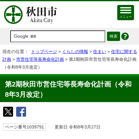
メニュー
現在の位置：
トップページ
>
くらしの情報
>
住まい
>
住宅に関する
計画
>
市営住宅等長寿命化計画
> 第2期秋田市営住宅等長寿命化計画
（令和8年3月改定）
第2期秋田市営住宅等長寿命化計画（令和
8年3月改定）
ページ番号1039791
更新日 令和8年3月27日