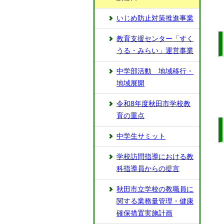
いじめ防止対策推進事業
教育支援センター「すく
うる・みらい」運営事業
中学部活動 地域移行・
地域展開
令和8年度秋田市学校教
育の重点
中学生サミット
学校訪問指導における教
科指導員からの提言
秋田市立学校の教職員に
関する業務量管理・健康
確保措置実施計画