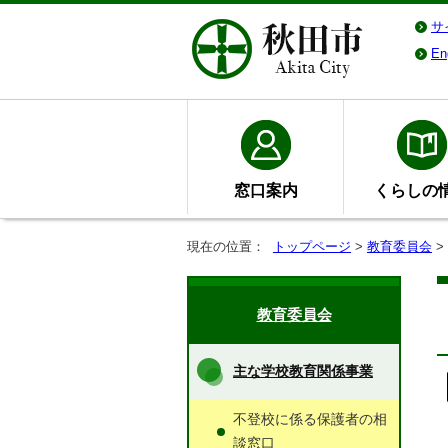
サ
En
窓口案内
くらしの
現在の位置：
トップページ
>
教育委員会
>
教育委員会
主な学校教育関係事業
不登校に係る保護者の相
談窓口