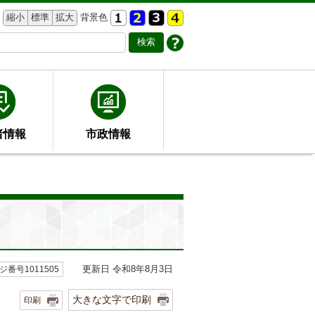
縮小
標準
拡大
背景色
者情報
市政情報
更新日 令和8年8月3日
ジ番号1011505
大きな文字で印刷
印刷