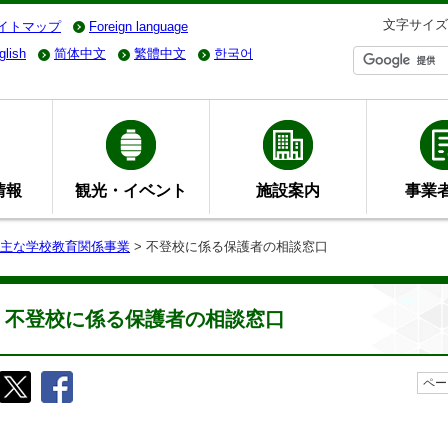
文字サイズ
イトマップ
Foreign language
glish
简体中文
繁體中文
한국어
情報
観光・イベント
施設案内
事業
主な学校教育関係事業
> 不登校に係る保護者の相談窓口
不登校に係る保護者の相談窓口
ペー