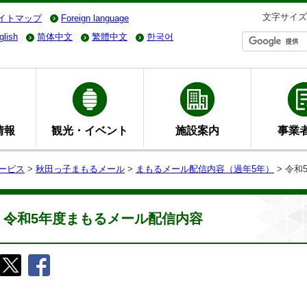
文字サイズ
イトマップ
Foreign language
glish
简体中文
繁體中文
한국어
情報
観光・イベント
施設案内
事業
ービス
>
秋田っ子まもるメール
>
まもるメール配信内容（過年5年）
> 令
令和5年度まもるメール配信内容