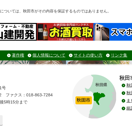
については、秋田市がその内容を保証するものではありません。
著作権
個人情報について
サイトの使い方
リンク集
秋田
秋
1号
秋
 ファクス：018-863-7284
ま
後5時15分まで
統