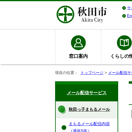
サ
En
窓口案内
くらしの
現在の位置：
トップページ
>
メール配信サ
メール配信サービス
秋田っ子まもるメール
まもるメール配信内容
（過年5年）