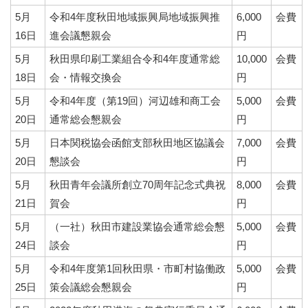
5月
令和4年度秋田地域振興局地域振興推
6,000
会費
16日
進会議懇親会
円
5月
秋田県印刷工業組合令和4年度通常総
10,000
会費
18日
会・情報交換会
円
5月
令和4年度（第19回）河辺雄和商工会
5,000
会費
20日
通常総会懇親会
円
5月
日本関税協会函館支部秋田地区協議会
7,000
会費
20日
懇談会
円
5月
秋田青年会議所創立70周年記念式典祝
8,000
会費
21日
賀会
円
5月
（一社）秋田市建設業協会通常総会懇
5,000
会費
24日
談会
円
5月
令和4年度第1回秋田県・市町村協働政
5,000
会費
25日
策会議総会懇親会
円