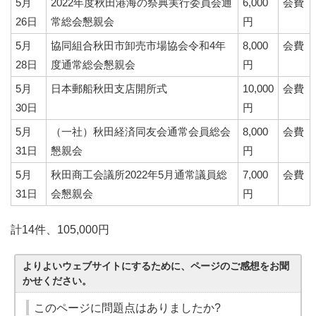
5月
2022年度秋田港海の祭典実行委員会通
6,000
会費
26日
常総会懇親会
円
5月
協同組合秋田市卸売市場協会令和4年
8,000
会費
28日
度通常総会懇親会
円
5月
日本郵船秋田支店開所式
10,000
会費
30日
円
5月
（一社）秋田経済同友会通常会員総会
8,000
会費
31日
懇親会
円
5月
秋田商工会議所2022年5月通常議員総
7,000
会費
31日
会懇親会
円
計14件、105,000円
よりよいウェブサイトにするために、ページのご感想をお聞
かせください。
このページに問題点はありましたか?