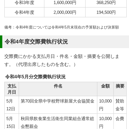
令和3年度
1,600,000円
368,250円
令和4年度
2,000,000円
194,500円
備考：令和4年度については令和4年5月末現在の予算額および決算額
令和4年度交際費執行状況
交際費にかかる支払月日・件名・金額・摘要を公開しま
す。（代理出席したものを含む。）
令和4年5月分交際費執行状況
支払
件名
金額
摘要
月日
5月
第70回全県中学校野球新屋大会協賛金
10,000
賛助
12日
円
金等
5月
秋田県飲食業生活衛生同業組合通常総
10,000
会費
15日
会懇親会
円