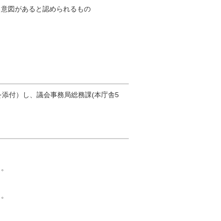
る意図があると認められるもの
添付）し、議会事務局総務課(本庁舎5
と。
と。