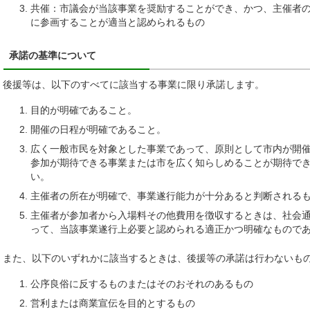
共催：市議会が当該事業を奨励することができ、かつ、主催者
に参画することが適当と認められるもの
承諾の基準について
後援等は、以下のすべてに該当する事業に限り承諾します。
目的が明確であること。
開催の日程が明確であること。
広く一般市民を対象とした事業であって、原則として市内が開
参加が期待できる事業または市を広く知らしめることが期待で
い。
主催者の所在が明確で、事業遂行能力が十分あると判断される
主催者が参加者から入場料その他費用を徴収するときは、社会
って、当該事業遂行上必要と認められる適正かつ明確なもので
また、以下のいずれかに該当するときは、後援等の承諾は行わないも
公序良俗に反するものまたはそのおそれのあるもの
営利または商業宣伝を目的とするもの