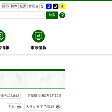
縮小
標準
拡大
背景色
者情報
市政情報
更新日 令和2年3月19日
番号1023618
大きな文字で印刷
印刷