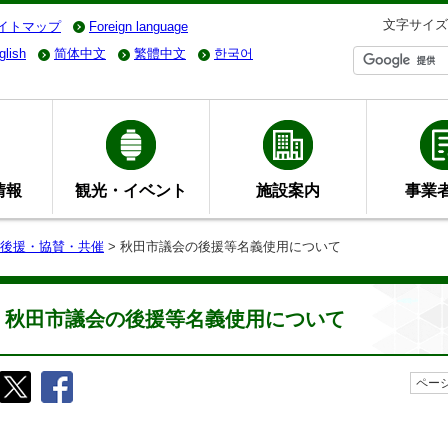
文字サイズ
イトマップ
Foreign language
glish
简体中文
繁體中文
한국어
情報
観光・イベント
施設案内
事業
後援・協賛・共催
> 秋田市議会の後援等名義使用について
秋田市議会の後援等名義使用について
ページ