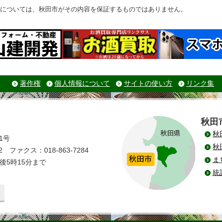
については、秋田市がその内容を保証するものではありません。
著作権
個人情報について
サイトの使い方
リンク集
秋田
秋
1号
秋
 ファクス：018-863-7284
ま
後5時15分まで
統