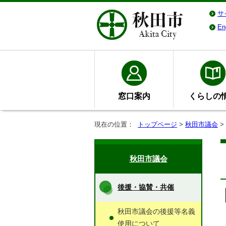
サ
En
窓口案内
くらしの
現在の位置：
トップページ
>
秋田市議会
>
秋田市議会
後援・協賛・共催
秋田市議会の後援等名義
使用について