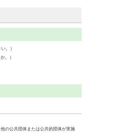
さい。）
うか。）
は他の公共団体または公共的団体が実施